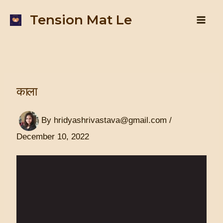
Skip
Post
Mai
Tension Mat Le
to
navigation
content
Men
काला
By
hridyashrivastava@gmail.com
/
December 10, 2022